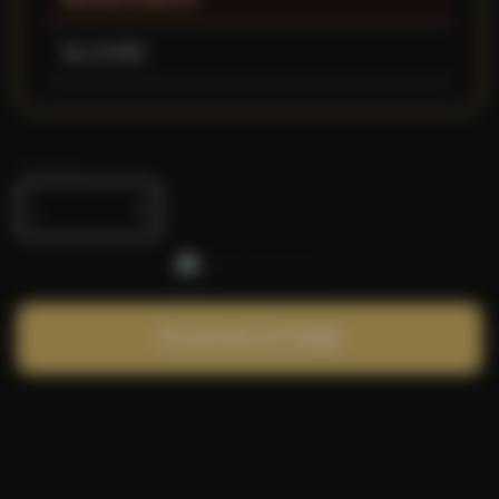
Rp 10.000
Quantity
-
+
PLAYSLOTS88