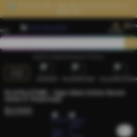
PLAYSLOTS88 ~ Agen Bola Online Resmi Aman &
Terpercaya
Cart
Shop
Account
Explore Categories
Popular Products
Shop All
Designs
Playslots88
Playslots88 LOGIN
Playslots88 ALTERN
PLAYSLOTS88 ~ Agen Bola Online Resmi
Aman & Terpercaya
$1000
`2