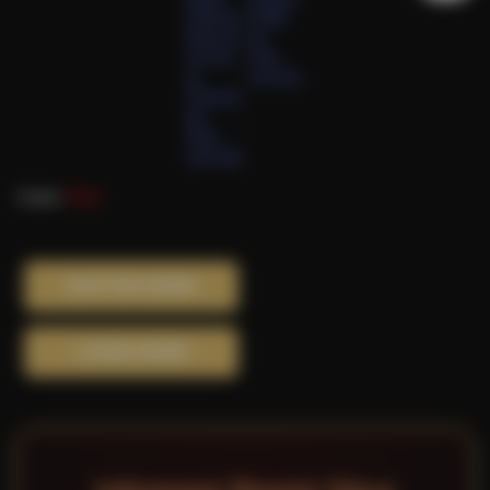
Color:
Red
DAFTAR DISINI
LOGIN DISINI