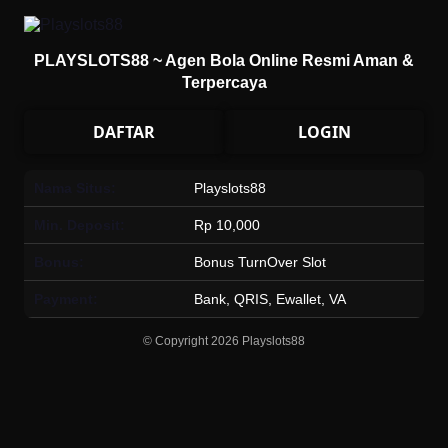
PLAYSLOTS88 ~ Agen Bola Online Resmi Aman &
Terpercaya
DAFTAR
LOGIN
Nama Situs:
Playslots88
Min. Deposit:
Rp 10,000
Bonus:
Bonus TurnOver Slot
Payment:
Bank, QRIS, Ewallet, VA
© Copyright 2026
Playslots88